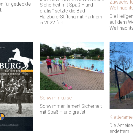
Zuwachs fü
en für gedeckte
Sicherheit mit Spaß – und
Weihnachts
t.
gratis!“ setzte die Bad
Die Heilige
Harzburg-Stiftung mit Partnern
auf dem We
in 2022 fort.
Weihnachts
Schwimmkurse
Schwimmen lernen! Sicherheit
mit Spaß – und gratis!
Kletterame
Die Ameise
erklettern…