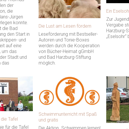
len der
Ein Eselsoh
on, die
Hans-Jürgen
Zur Jugendl
orlegen konnte.
Vergabe st
Die Lust am Lesen fördern
t die Bad
Harzburg-St
Leseförderung mit Bestseller-
ung den Start in
„Eselsohr“ 
Autoren und Tonie-Boxes
skrippen- und
werden durch die Kooperation
it auf eine
von Bücher-Heimat gGmbH
, um das
und Bad Harzburg-Stiftung
 der Stadt und
möglich.
h das
Schwimmunterricht mit Spaß
 die Tafel
und gratis
e für die Tafel
Die Aktion „Schwimmen lernen!