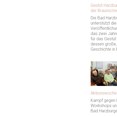
Gestüt Harzbu
der Braunsch
Die Bad Harzbu
unterstützt die
Veröffentlichu
das zwei Jah
für das Gestüt
dessen große,
Geschichte in 
Aktionswoche
Kampf gegen 
Workshops un
Bad Harzburge