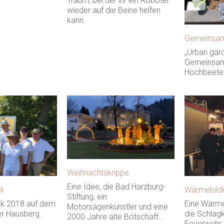
Traum, bei der ihr ein Roboter
wieder auf die Beine helfen
kann.
Gemeinsam
„Urban gard
Gemeinsam 
Hochbeete
Weihnachtskrippe
Eine Idee, die Bad Harzburg-
ck
Wärmebild
Stiftung, ein
ck 2018 auf dem
Eine Wärme
Motorsägenkünstler und eine
r Hausberg.
die Schlagk
2000 Jahre alte Botschaft…
Feuerwehr 