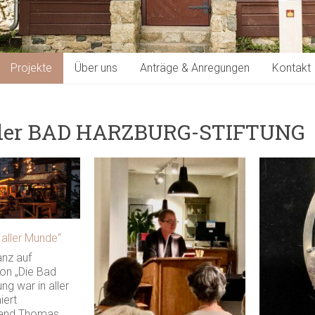
Projekte
Über uns
Anträge & Anregungen
Kontakt
 der BAD HARZBURG-STIFTUNG
n aller Munde“
nz auf
ion „Die Bad
ng war in aller
iert
tand Thomas