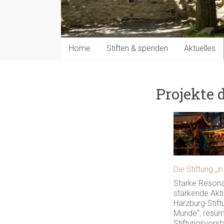
Home
Stiften & spenden
Aktuelles
Projekte
Die Stiftung „i
Starke Resona
stärkende Akt
Harzburg-Stiftu
Munde“, resüm
Stiftungsvors