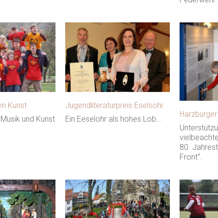
en Kunst
Jugendliteraturpreis Eselsohr
Harzburger
Musik und Kunst
Ein Eeselohr als hohes Lob…
Unterstützu
vielbeacht
80. Jahres
Front“.