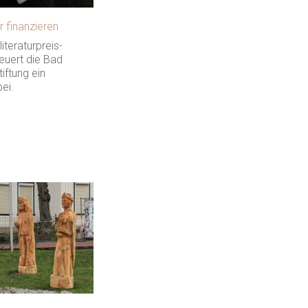
r finanzieren
iteraturpreis-
euert die Bad
iftung ein
bei.