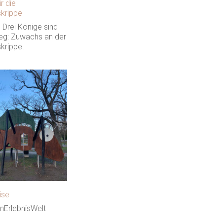
r die
krippe
n Drei Könige sind
g: Zuwachs an der
krippe.
ise
nErlebnisWelt