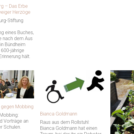
rg – Das Erbe
weiger Herzöge
rg-Stiftung
ng eines Buches,
re nach dem Aus
 in Bündheim
 600-jährige
Erinnerung hält.
 gegen Mobbing
Bianca Goldmann
Mobbing:
d Vorträge an
Raus aus dem Rollstuhl:
r Schulen.
Bianca Goldmann hat einen