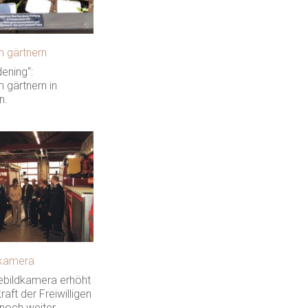
 gärtnern
ening“:
gärtnern in
n.
kamera
bildkamera erhöht
raft der Freiwilligen
noch weiter.