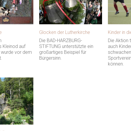
e
Glocken der Lutherkirche
Kinder in d
n
Die BAD-HARZBURG-
Die Aktion 
 Kleinod auf
STIFTUNG unterstützte ein
auch Kinde
 wurde vor dem
großartiges Beispiel für
schwachen 
t.
Bürgersinn.
Sportverein
können.