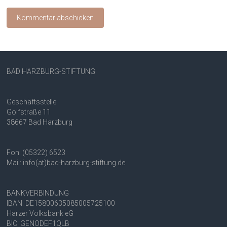
BAD HARZBURG-STIFTUNG
Geschäftsstelle
Golfstraße 11
38667 Bad Harzburg
Fon: (05322) 6523
Mail: info(at)bad-harzburg-stiftung.de
BANKVERBINDUNG
IBAN: DE15800635085005725100
Harzer Volksbank eG
BIC: GENODEF1QLB