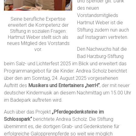
und Spender gilt. Dank
des neuen
Vorstandsmitglieds
Seine berufliche Expertise
Hartmut Weber ist die
erweitert die Kompetenz der
Stiftung zudem nun auch
Stiftung in sozialen Fragen:
Hartmut Weber stellt sich als
auf Instagram vertreten.
neues Mitglied des Vorstands
Den Nachwuchs hat die
vor.
Bad Harzburg-Stiftung
beim Salz- und Lichterfest 2025 im Blick und erweitert das
Programmangebot für die Kinder. Andrea Scholz berichtet
über den am Sonntag, 24. August 2025 vorgesehenen
Auftritt des
Musikers und Entertainers „herrH“
, der mit neuer
deutscher Kindermusik an diesem Nachmittag um 15.00 Uhr
im Badepark auftreten wird.
Auch über das Projekt
„Pferdegedenksteine im
Schlosspark“
berichtete Andrea Scholz. Die Stiftung
übernimmt es, die dortigen Grab- und Gedenksteine für
erfolgreiche Galopprennpferde so weit wie möglich