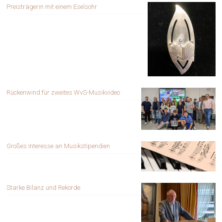
Preisträgerin mit einem Eselsohr
Rückenwind für zweites WvS-Musikvideo
Großes Interesse an Musikstipendien
Starke Bilanz und Rekorde