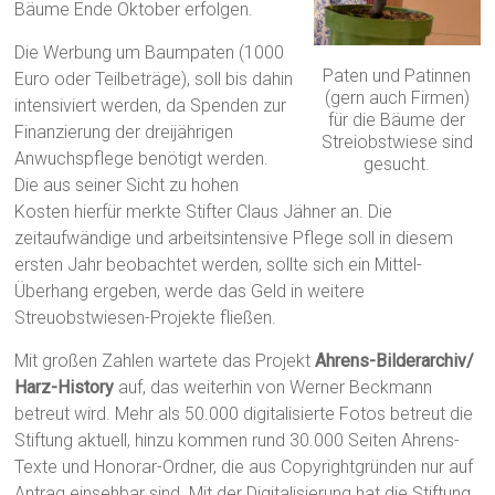
Bäume Ende Oktober erfolgen.
Die Werbung um Baumpaten (1000
Paten und Patinnen
Euro oder Teilbeträge), soll bis dahin
(gern auch Firmen)
intensiviert werden, da Spenden zur
für die Bäume der
Finanzierung der dreijährigen
Streiobstwiese sind
Anwuchspflege benötigt werden.
gesucht.
Die aus seiner Sicht zu hohen
Kosten hierfür merkte Stifter Claus Jähner an. Die
zeitaufwändige und arbeitsintensive Pflege soll in diesem
ersten Jahr beobachtet werden, sollte sich ein Mittel-
Überhang ergeben, werde das Geld in weitere
Streuobstwiesen-Projekte fließen.
Mit großen Zahlen wartete das Projekt
Ahrens-Bilderarchiv/
Harz-History
auf, das weiterhin von Werner Beckmann
betreut wird. Mehr als 50.000 digitalisierte Fotos betreut die
Stiftung aktuell, hinzu kommen rund 30.000 Seiten Ahrens-
Texte und Honorar-Ordner, die aus Copyrightgründen nur auf
Antrag einsehbar sind. Mit der Digitalisierung hat die Stiftung