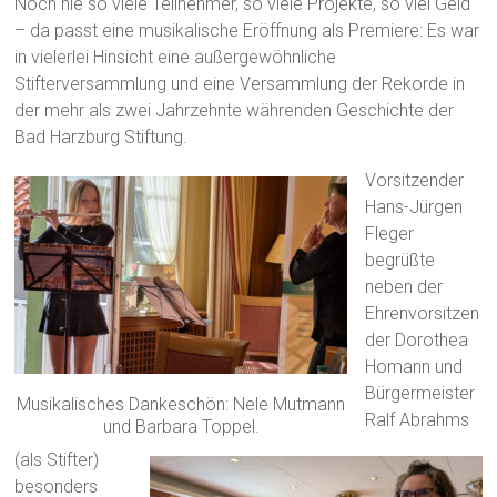
Noch nie so viele Teilnehmer, so viele Projekte, so viel Geld
– da passt eine musikalische Eröffnung als Premiere: Es war
in vielerlei Hinsicht eine außergewöhnliche
Stifterversammlung und eine Versammlung der Rekorde in
der mehr als zwei Jahrzehnte währenden Geschichte der
Bad Harzburg Stiftung.
Vorsitzender
Hans-Jürgen
Fleger
begrüßte
neben der
Ehrenvorsitzen
der Dorothea
Homann und
Bürgermeister
Musikalisches Dankeschön: Nele Mutmann
Ralf Abrahms
und Barbara Toppel.
(als Stifter)
besonders