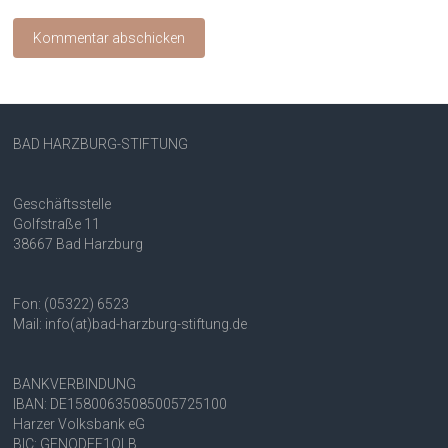
BAD HARZBURG-STIFTUNG
Geschäftsstelle
Golfstraße 11
38667 Bad Harzburg
Fon: (05322) 6523
Mail: info(at)bad-harzburg-stiftung.de
BANKVERBINDUNG
IBAN: DE15800635085005725100
Harzer Volksbank eG
BIC: GENODEF1QLB