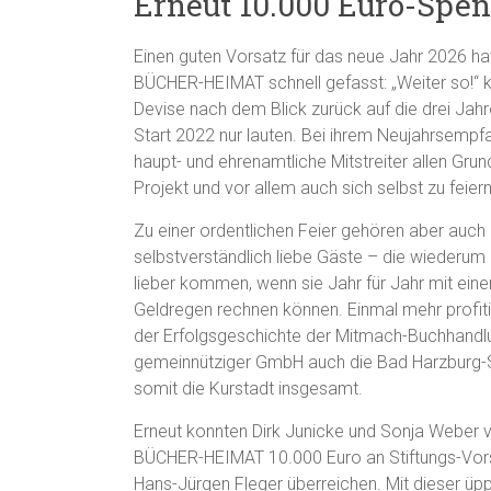
Erneut 10.000 Euro-Sp
Einen guten Vorsatz für das neue Jahr 2026 ha
BÜCHER-HEIMAT schnell gefasst: „Weiter so!“ 
Devise nach dem Blick zurück auf die drei Jah
Start 2022 nur lauten. Bei ihrem Neujahrsempf
haupt- und ehrenamtliche Mitstreiter allen Grund
Projekt und vor allem auch sich selbst zu feiern
Zu einer ordentlichen Feier gehören aber auch
selbstverständlich liebe Gäste – die wiederum
lieber kommen, wenn sie Jahr für Jahr mit ei
Geldregen rechnen können. Einmal mehr profit
der Erfolgsgeschichte der Mitmach-Buchhandl
gemeinnütziger GmbH auch die Bad Harzburg-S
somit die Kurstadt insgesamt.
Erneut konnten Dirk Junicke und Sonja Weber 
BÜCHER-HEIMAT 10.000 Euro an Stiftungs-Vor
Hans-Jürgen Fleger überreichen. Mit dieser 