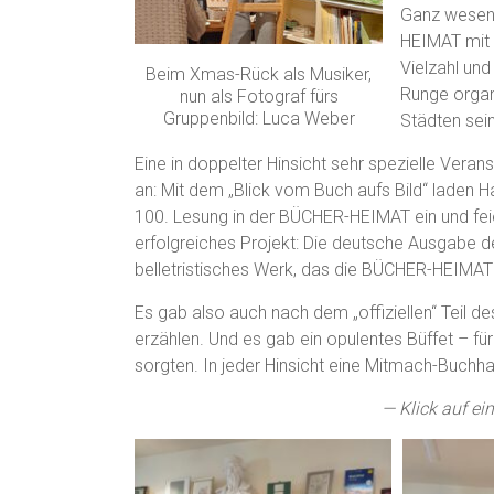
Ganz wesent
HEIMAT mit 
Vielzahl un
Beim Xmas-Rück als Musiker,
Runge organi
nun als Fotograf fürs
Gruppenbild: Luca Weber
Städten sei
Eine in doppelter Hinsicht sehr spezielle Veran
an: Mit dem „Blick vom Buch aufs Bild“ laden H
100. Lesung in der BÜCHER-HEIMAT ein und feie
erfolgreiches Projekt: Die deutsche Ausgabe 
belletristisches Werk, das die BÜCHER-HEIMAT h
Es gab also auch nach dem „offiziellen“ Teil 
erzählen. Und es gab ein opulentes Büffet – fü
sorgten. In jeder Hinsicht eine Mitmach-Buchh
— Klick auf ein