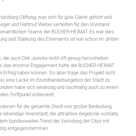
Harzburg-Stiftung, was sich für gute Gäste gehört und
eger und Hartmut Weber verteilten für den Vorstand
hrenamtlichen-Teams der BÜCHER-HEIMAT. Es war dies
ng und Stärkung des Ehrenamts ist nun schon im dritten
, die auch Dirk Junicke nicht oft genug hervorheben
ne das enorme Engagement hätte die BÜCHER-HEIMAT
n Erfolg haben können. So aber trage das Projekt nicht
bei, eine Lücke im Einzelhandelsangebot der Stadt zu
sondern habe sich eindeutig und nachhaltig auch zu einem
ellen Treffpunkt entwickelt.
iederum für die gesamte Stadt von großer Bedeutung,
e lebendige Innenstadt, die attraktive Angebote vorhalte,
dem bundesweiten Trend der Verödung der Citys mit
folg entgegenstemmen.