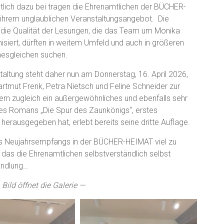
lich dazu bei tragen die Ehrenamtlichen der BÜCHER-
ihrem unglaublichen Veranstaltungsangebot. Die
d die Qualität der Lesungen, die das Team um Monika
siert, dürften in weitem Umfeld und auch in größeren
nesgleichen suchen.
staltung steht daher nun am Donnerstag, 16. April 2026,
artmut Frenk, Petra Nietsch und Feline Schneider zur
rn zugleich ein außergewöhnliches und ebenfalls sehr
des Romans „Die Spur des Zaunkönigs“, erstes
erausgegeben hat, erlebt bereits seine dritte Auflage.
des Neujahrsempfangs in der BÜCHER-HEIMAT viel zu
r das die Ehrenamtlichen selbstverständlich selbst
andlung…
 Bild öffnet die Galerie —