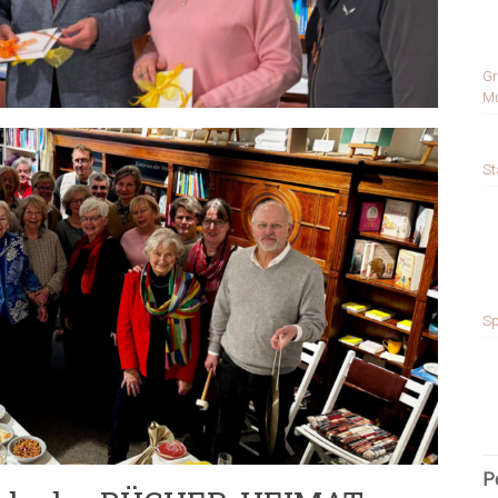
Gr
Mu
St
Sp
P