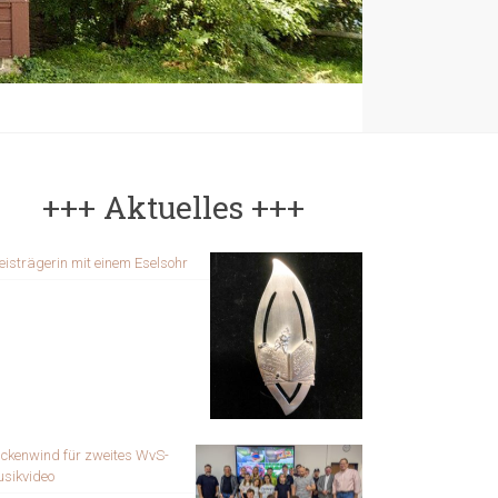
+++ Aktuelles +++
eisträgerin mit einem Eselsohr
ckenwind für zweites WvS-
sikvideo