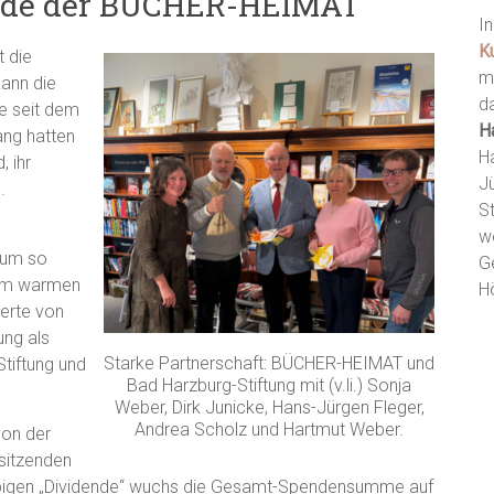
ende der BÜCHER-HEIMAT
I
K
t die
m
kann die
d
re seit dem
H
ang hatten
H
, ihr
J
.
St
w
 um so
G
nem warmen
H
ierte von
ung als
Starke Partnerschaft: BÜCHER-HEIMAT und
tiftung und
Bad Harzburg-Stiftung mit (v.li.) Sonja
Weber, Dirk Junicke, Hans-Jürgen Fleger,
Andrea Scholz und Hartmut Weber.
von der
sitzenden
üppigen „Dividende“ wuchs die Gesamt-Spendensumme auf