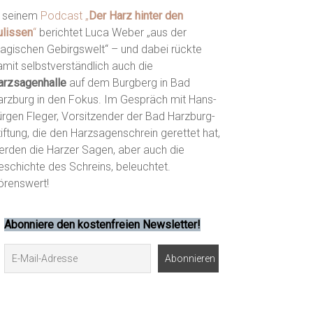
n seinem
Podcast „
Der Harz hinter den
ulissen
“
berichtet Luca Weber „aus der
agischen Gebirgswelt“ – und dabei rückte
amit selbstverständlich auch die
arzsagenhalle
auf dem Burgberg in Bad
arzburg in den Fokus. Im Gespräch mit Hans-
ürgen Fleger, Vorsitzender der Bad Harzburg-
iftung, die den Harzsagenschrein gerettet hat,
erden die Harzer Sagen, aber auch die
eschichte des Schreins, beleuchtet.
örenswert!
Abonniere den kostenfreien Newsletter!