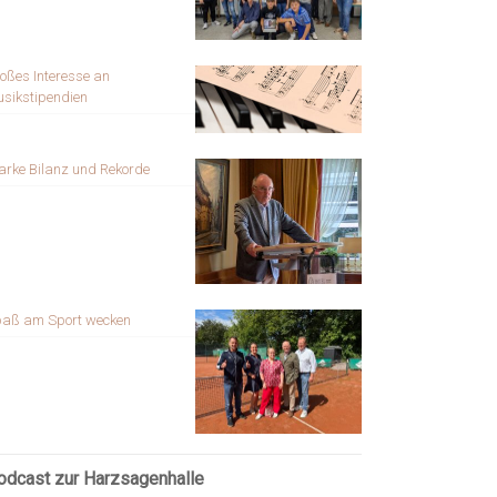
oßes Interesse an
sikstipendien
arke Bilanz und Rekorde
aß am Sport wecken
odcast zur Harzsagenhalle