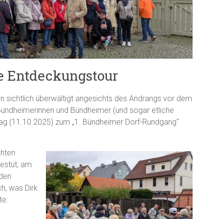
te Entdeckungstour
en sichtlich überwältigt angesichts des Andrangs vor dem
Bündheimerinnen und Bündheimer (und sogar etliche
ag (11.10.2025) zum „1. Bündheimer Dorf-Rundgang“
chten
estüt, am
 den
ch, was Dirk
te: