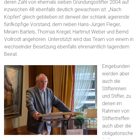
deren Zahl von ehemals sieben Gründungsstifter 2004 auf
inzwischen 48 ebenfalls deutlich gewachsen ist. „Nach
Köpfen“ gleich geblieben ist derweil der schlank agierende
fünfköpfige Vorstand, dem neben Hans-Jürgen Fleger,
Miriam Bartels, Thomas Kregel, Hartmut Weber und Bernd
Vollrodt angehören. Unterstützt wird das Team von einem in
wechselnder Besetzung ebenfalls ehrenamtlich tagendem
Beirat.
Eingebunden
werden aber
auch die
Stifterinnen
und Stifter, zu
denen im
Rahmen von
Stiftertreffen
auch über die
obligatorische