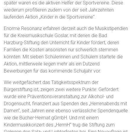
später waren es die aktiven Helfer der Sportvereine. Diese
wiederum profitieren zudem von der seit Jahrzehnten
laufenden Aktion „Kinder in die Sportvereine“.
Enorme Resonanz erfahren derzeit auch die Musikstipendien
für die Kreismusikschule Goslar, mit denen die Bad
Harzburg-Stiftung den Unterricht für Kinder fördert, deren
Familien die Kosten ansonsten nur schwerlich stemmen
könnten. Mit sieben Schülerinnen und Schülern startete die
Aktion, mittlerweile liegen mehr als ein Dutzend
Bewerbungen für das kommende Schuljahr vor.
Wie weitgefächert das Tätigkeitsspektrum der
Bürgerstiftung ist, zeigen zwei weitere Punkte: Gefördert
wurde eine Präventionsveranstaltung zur Alkohol- und
Drogensucht, finanziert aus Spenden des „Herrenabends mit
Damen“, seit Jahren eine ebenso verlässliche Spendenquelle
wie die Bücher-Heimat gGmbH. Und mit einem
Kindermusikkonzert des „HerrnH“ trug die Stiftung zum
Gelingen des Salz- und Lichterfestes bei. Eine Neuauflage ist