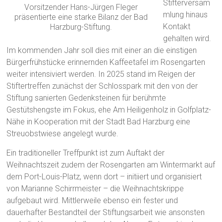
Stifterversam
Vorsitzender Hans-Jürgen Fleger
mlung hinaus
präsentierte eine starke Bilanz der Bad
Kontakt
Harzburg-Stiftung.
gehalten wird.
Im kommenden Jahr soll dies mit einer an die einstigen
Bürgerfrühstücke erinnernden Kaffeetafel im Rosengarten
weiter intensiviert werden. In 2025 stand im Reigen der
Stiftertreffen zunächst der Schlosspark mit den von der
Stiftung sanierten Gedenksteinen für berühmte
Gestütshengste im Fokus, ehe Am Heiligenholz in Golfplatz-
Nähe in Kooperation mit der Stadt Bad Harzburg eine
Streuobstwiese angelegt wurde.
Ein traditioneller Treffpunkt ist zum Auftakt der
Weihnachtszeit zudem der Rosengarten am Wintermarkt auf
dem Port-Louis-Platz, wenn dort – initiiert und organisiert
von Marianne Schirrmeister – die Weihnachtskrippe
aufgebaut wird. Mittlerweile ebenso ein fester und
dauerhafter Bestandteil der Stiftungsarbeit wie ansonsten