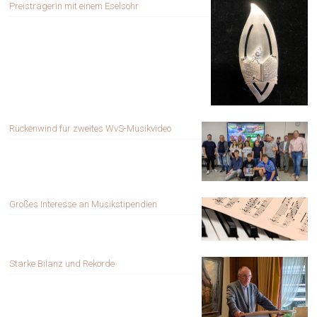
Preisträgerin mit einem Eselsohr
Rückenwind für zweites WvS-Musikvideo
Großes Interesse an Musikstipendien
Starke Bilanz und Rekorde