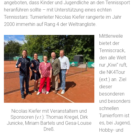
angeboten, dass Kinder und Jugendliche an den Tennissport
heranführen sollte – mit Unterstützung eines echten
Tennisstars: Turnierleiter Nicolas Kiefer rangierte im Jahr
2000 immerhin auf Rang 4 der Weltrangliste.
Mittlerweile
bietet der
Tenniscrack,
den alle Welt
nur „Kiwi“ ruft,
die NK4Tour
(ext.) an. Ziel
dieser
besonderen
und besonders
schnellen
Nicolas Kiefer mit Veranstaltern und
Turnierform ist
Sponsoren (v.r.): Thomas Kregel, Dirk
es, bei Jugend,
Junicke, Miriam Bartels und Gesa-Louise
Dreß.
Hobby- und