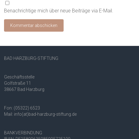
Benachrichtige mich über neue Beiträge via E-Mail.
BAD HARZBURG-STIFTUNG
Geschäftsstelle
Golfstraße 11
38667 Bad Harzburg
Fon: (05322) 6523
Mail: info(at)bad-harzburg-stiftung.de
BANKVERBINDUNG
IBAN: DE15800635085005725100