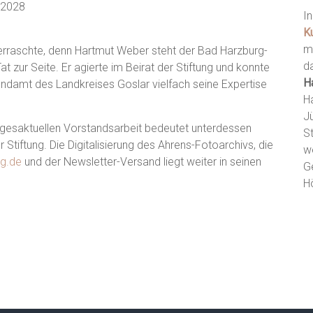
 2028
I
K
m
berraschte, denn Hartmut Weber steht der Bad Harzburg-
d
t zur Seite. Er agierte im Beirat der Stiftung und konnte
H
endamt des Landkreises Goslar vielfach seine Expertise
H
J
esaktuellen Vorstandsarbeit bedeutet unterdessen
St
 Stiftung. Die Digitalisierung des Ahrens-Fotoarchivs, die
w
ng.de
und der Newsletter-Versand liegt weiter in seinen
G
H