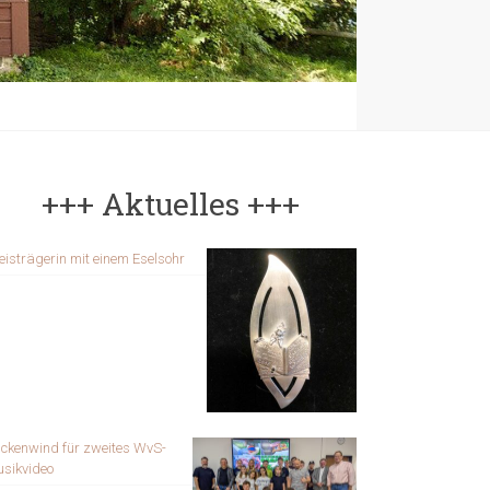
+++ Aktuelles +++
eisträgerin mit einem Eselsohr
ckenwind für zweites WvS-
sikvideo