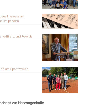
oßes Interesse an
sikstipendien
arke Bilanz und Rekorde
aß am Sport wecken
odcast zur Harzsagenhalle