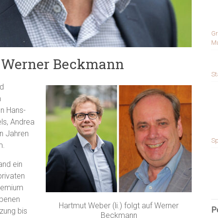
Gr
Mu
uf Werner Beckmann
St
ad
n
n Hans-
ls, Andrea
n Jahren
Sp
m.
and ein
privaten
remium
ebenen
Hartmut Weber (li.) folgt auf Werner
P
zung bis
Beckmann