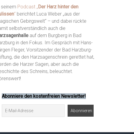
n seinem
Podcast „
Der Harz hinter den
ulissen
“
berichtet Luca Weber „aus der
agischen Gebirgswelt“ – und dabei rückte
amit selbstverständlich auch die
arzsagenhalle
auf dem Burgberg in Bad
arzburg in den Fokus. Im Gespräch mit Hans-
ürgen Fleger, Vorsitzender der Bad Harzburg-
iftung, die den Harzsagenschrein gerettet hat,
erden die Harzer Sagen, aber auch die
eschichte des Schreins, beleuchtet.
örenswert!
Abonniere den kostenfreien Newsletter!